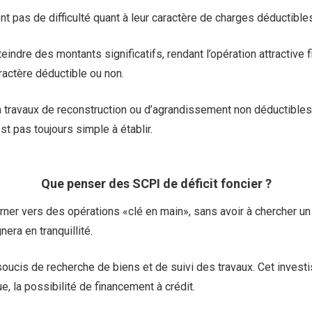
ent pas de difficulté quant à leur caractère de charges déductible
indre des montants significatifs, rendant l’opération attractive f
actère déductible ou non.
en travaux de reconstruction ou d’agrandissement non déductibles a
st pas toujours simple à établir.
Que penser des SCPI de déficit foncier ?
ourner vers des opérations «clé en main», sans avoir à chercher u
nera en tranquillité.
s soucis de recherche de biens et de suivi des travaux. Cet inves
ue, la possibilité de financement à crédit.